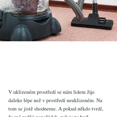
V uklizeném prostředí se nám lidem žije
daleko lépe než v prostředí neuklizeném. Na
tom se jistě shodneme. A pokud někdo tvrdí,
že má raději nepořádek, pak je to buď