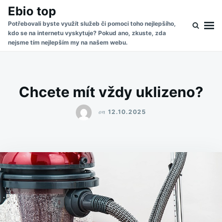
Skip
Search
Ebio top
to
for:
Potřebovali byste využít služeb či pomoci toho nejlepšího,
kdo se na internetu vyskytuje? Pokud ano, zkuste, zda
content
nejsme tím nejlepším my na našem webu.
Chcete mít vždy uklizeno?
on
12.10.2025