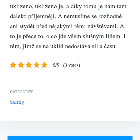
uklizeno, uklizeno je, a díky tomu je nám tam
daleko příjemněji. A nemusíme se rozhodně
ani stydět před nějakými těmi návštěvami. A
to je přece to, o co jde všem slušným lidem. I
těm, jimž se na úklid nedostává sil a času.
5/5 - (3 votes)
CATEGORIES
Služby
Navigace