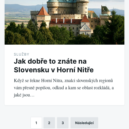
SLUŽBY
Jak dobře to znáte na
Slovensku v Horní Nitře
Když se řekne Horní Nitra, znalci slovenských regionů
vám přesně popíšou, odkud a kam se oblast rozkládá, a
jaké jsou…
1
2
3
Následující
Stránkování