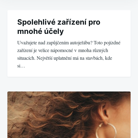
Navigace
pro
Spolehlivé zařízení pro
mnohé účely
příspěvek
Uvažujete nad zapůjčením autojeřábu? Toto pojízdné
zařízení je velice nápomocné v mnoha různých
situacích. Největší uplatnění má na stavbách, kde
si…