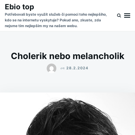
Skip
Search
Ebio top
to
for:
Potřebovali byste využít služeb či pomoci toho nejlepšího,
kdo se na internetu vyskytuje? Pokud ano, zkuste, zda
content
nejsme tím nejlepším my na našem webu.
Cholerik nebo melancholik
on
28.2.2024