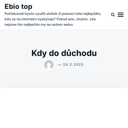
Skip
Search
Ebio top
to
for:
Potřebovali byste využít služeb či pomoci toho nejlepšího,
kdo se na internetu vyskytuje? Pokud ano, zkuste, zda
content
nejsme tím nejlepším my na našem webu.
Kdy do důchodu
on
28.3.2025