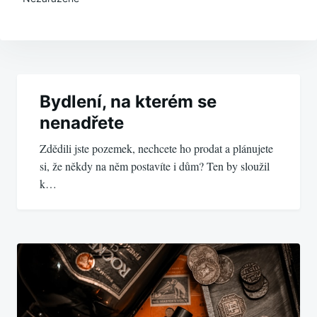
Navigace
pro
Bydlení, na kterém se
nenadřete
příspěvek
Zdědili jste pozemek, nechcete ho prodat a plánujete
si, že někdy na něm postavíte i dům? Ten by sloužil
k…