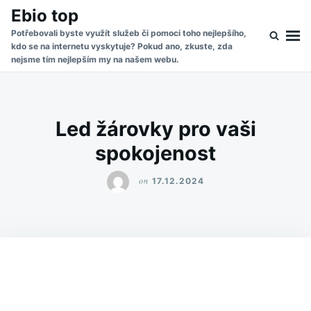
Skip
Search
Ebio top
to
for:
Potřebovali byste využít služeb či pomoci toho nejlepšího,
kdo se na internetu vyskytuje? Pokud ano, zkuste, zda
content
nejsme tím nejlepším my na našem webu.
Led žárovky pro vaši
spokojenost
on
17.12.2024