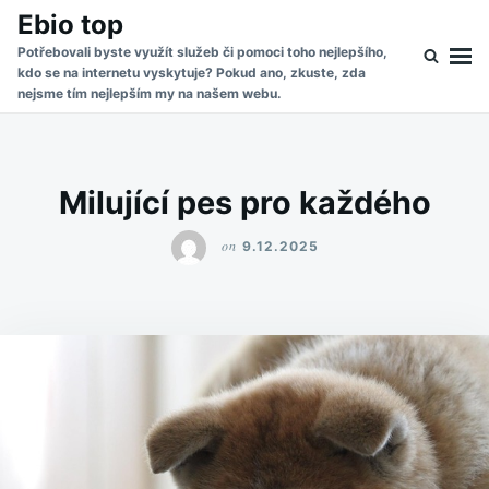
Skip
Search
Ebio top
to
for:
Potřebovali byste využít služeb či pomoci toho nejlepšího,
kdo se na internetu vyskytuje? Pokud ano, zkuste, zda
content
nejsme tím nejlepším my na našem webu.
Milující pes pro každého
on
9.12.2025