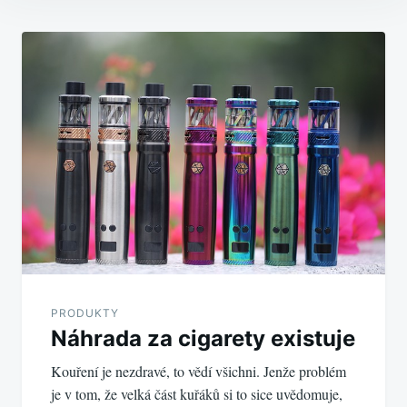
Navigace
pro
příspěvek
PRODUKTY
Náhrada za cigarety existuje
Kouření je nezdravé, to vědí všichni. Jenže problém
je v tom, že velká část kuřáků si to sice uvědomuje,