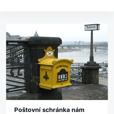
Navigace
pro
příspěvek
Poštovní schránka nám