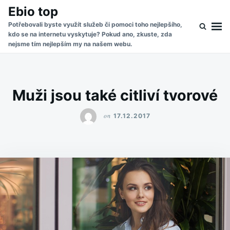
Skip
Search
Ebio top
to
for:
Potřebovali byste využít služeb či pomoci toho nejlepšího,
kdo se na internetu vyskytuje? Pokud ano, zkuste, zda
content
nejsme tím nejlepším my na našem webu.
Muži jsou také citliví tvorové
on
17.12.2017