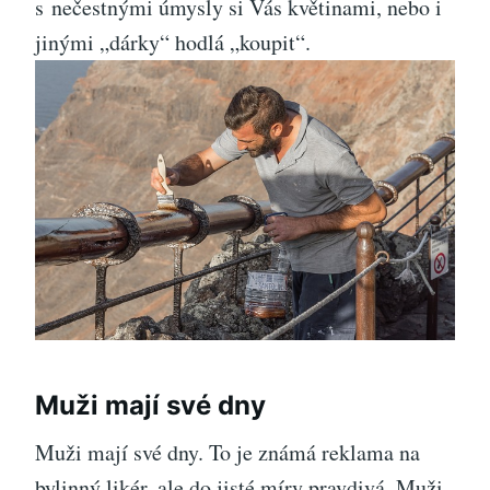
s nečestnými úmysly si Vás květinami, nebo i
jinými „dárky“ hodlá „koupit“.
Muži mají své dny
Muži mají své dny. To je známá reklama na
bylinný likér, ale do jisté míry pravdivá. Muži