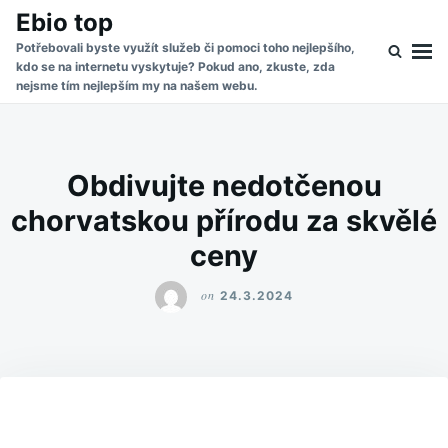
Skip
Search
Ebio top
to
for:
Potřebovali byste využít služeb či pomoci toho nejlepšího,
kdo se na internetu vyskytuje? Pokud ano, zkuste, zda
content
nejsme tím nejlepším my na našem webu.
Obdivujte nedotčenou
chorvatskou přírodu za skvělé
ceny
on
24.3.2024