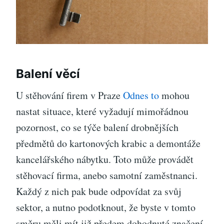
Balení věcí
U stěhování firem v Praze
Odnes to
mohou
nastat situace, které vyžadují mimořádnou
pozornost, co se týče balení drobnějších
předmětů do kartonových krabic a demontáže
kancelářského nábytku. Toto může provádět
stěhovací firma, anebo samotní zaměstnanci.
Každý z nich pak bude odpovídat za svůj
sektor, a nutno podotknout, že byste v tomto
směru měli mít již předem dohodnuté značení