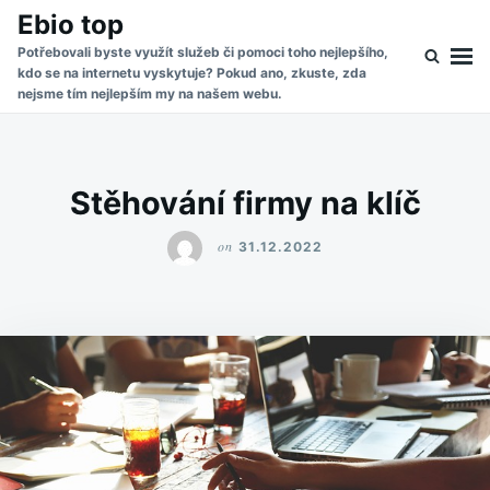
Skip
Search
Ebio top
to
for:
Potřebovali byste využít služeb či pomoci toho nejlepšího,
kdo se na internetu vyskytuje? Pokud ano, zkuste, zda
content
nejsme tím nejlepším my na našem webu.
Stěhování firmy na klíč
on
31.12.2022