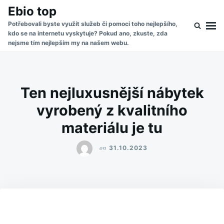
Skip
Search
Ebio top
to
for:
Potřebovali byste využít služeb či pomoci toho nejlepšího,
kdo se na internetu vyskytuje? Pokud ano, zkuste, zda
content
nejsme tím nejlepším my na našem webu.
Ten nejluxusnější nábytek
vyrobený z kvalitního
materiálu je tu
on
31.10.2023