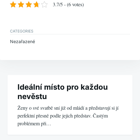
3.7/5 - (6 votes)
CATEGORIES
Nezařazené
Navigace
pro
Ideální místo pro každou
nevěstu
příspěvek
Ženy o své svatbě sní již od mládí a představují si jí
perfektní přesně podle jejich představ. Častým
problémem při…