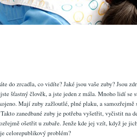
te do zrcadla, co vidíte? Jaké jsou vaše zuby? Jsou zdr
jste šťastný člověk, a jste jeden z mála. Mnoho lidí se
kojeno. Mají zuby zažloutlé, plné plaku, a samozřejmě 
 Takto zanedbané zuby je potřeba vyšetřit, vyčistit na d
zřejmě ošetřit u zubaře. Jenže kde jej vzít, když je jic
 je celorepublikový problém?