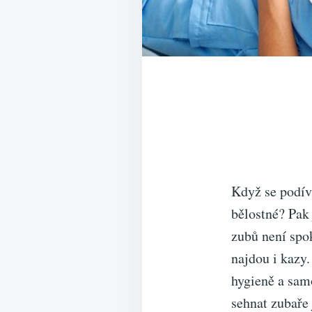
Když se podívá
bělostné? Pak 
zubů není spo
najdou i kazy.
hygieně a samo
sehnat zubaře