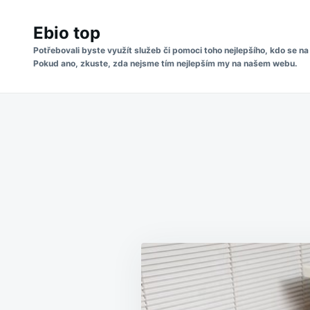
Skip
Search
to
Ebio top
for:
content
Potřebovali byste využít služeb či pomoci toho nejlepšího, kdo se na
Pokud ano, zkuste, zda nejsme tím nejlepším my na našem webu.