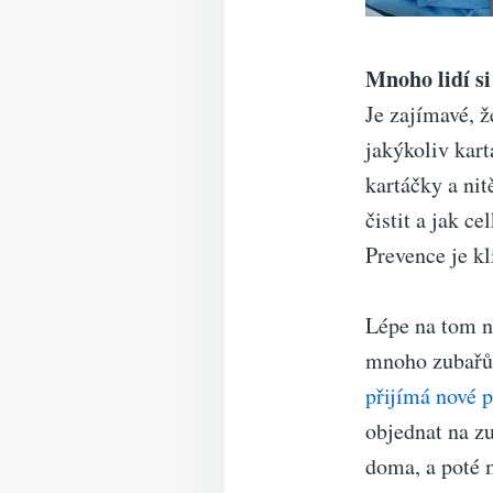
Mnoho lidí si
Je zajímavé, že
jakýkoliv kart
kartáčky a nit
čistit a jak c
Prevence je k
Lépe na tom n
mnoho zubařů, 
přijímá nové 
objednat na zu
doma, a poté 