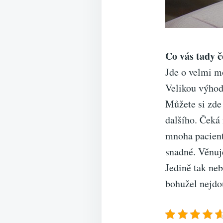
Co vás tady 
Jde o velmi m
Velikou výhodo
Můžete si zde
dalšího. Čeká 
mnoha pacient
snadné. Věnuje
Jedině tak neb
bohužel nejdou