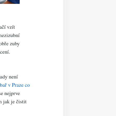
ačí vzít
 mezizubní
dobře zuby
cení.
tady není
bař v Praze co
se nejprve
jak je čistit