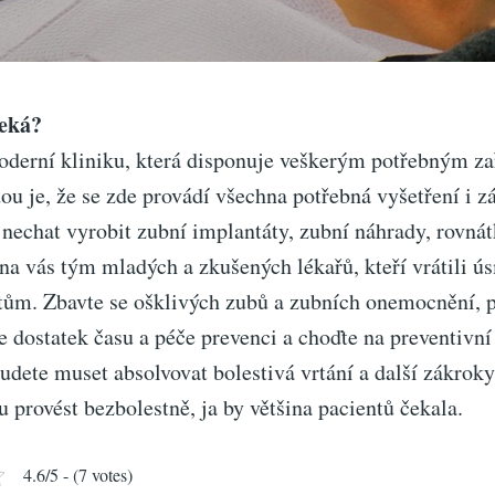
čeká?
oderní kliniku, která disponuje veškerým potřebným za
u je, že se zde provádí všechna potřebná vyšetření i z
 nechat vyrobit zubní implantáty, zubní náhrady, rovná
na vás tým mladých a zkušených lékařů, kteří vrátili ú
ům. Zbavte se ošklivých zubů a zubních onemocnění, pr
 dostatek času a péče prevenci a choďte na preventivní
udete muset absolvovat bolestivá vrtání a další zákroky
 provést bezbolestně, ja by většina pacientů čekala.
4.6/5 - (7 votes)