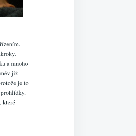
řízením.
ákroky.
tka a mnoho
směv již
otože je to
 prohlídky.
, které