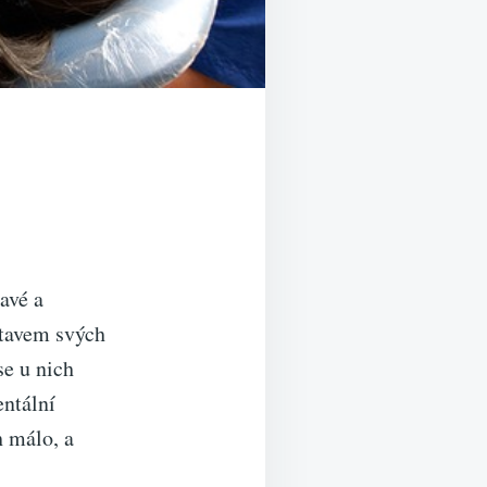
avé a
 stavem svých
se u nich
entální
h málo, a