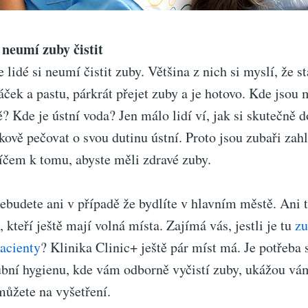
 neumí zuby čistit
 lidé si neumí čistit zuby. Většina z nich si myslí, že st
áček a pastu, párkrát přejet zuby a je hotovo. Kde jsou
ě? Kde je ústní voda? Jen málo lidí ví, jak si skutečně 
elkově pečovat o svou dutinu ústní. Proto jsou zubaři zahl
líčem k tomu, abyste měli zdravé zuby.
ebudete ani v případě že bydlíte v hlavním městě. Ani 
kteří ještě mají volná místa. Zajímá vás, jestli je tu
zu
pacienty
? Klinika Clinic+ ještě pár míst má. Je potřeba 
bní hygienu, kde vám odborně vyčistí zuby, ukážou vám 
můžete na vyšetření.