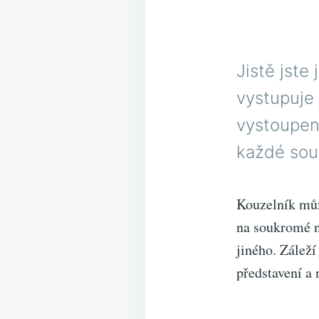
Jistě jste 
vystupuje 
vystoupen
každé sou
Kouzelník můž
na soukromé n
jiného. Záleží
představení a 