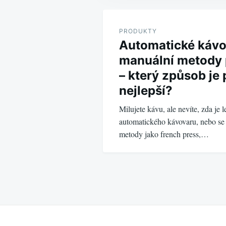
Navigace
pro
PRODUKTY
Automatické kávo
příspěvek
manuální metody 
– který způsob je 
nejlepší?
Milujete kávu, ale nevíte, zda je l
automatického kávovaru, nebo se
metody jako french press,…