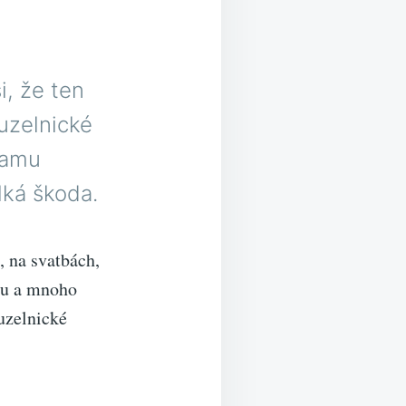
i, že ten
ouzelnické
ramu
ká škoda.
, na svatbách,
ubu a mnoho
ouzelnické