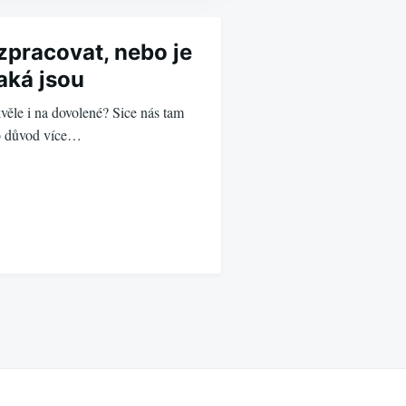
zpracovat, nebo je
jaká jsou
věle i na dovolené? Sice nás tam
 o důvod více…