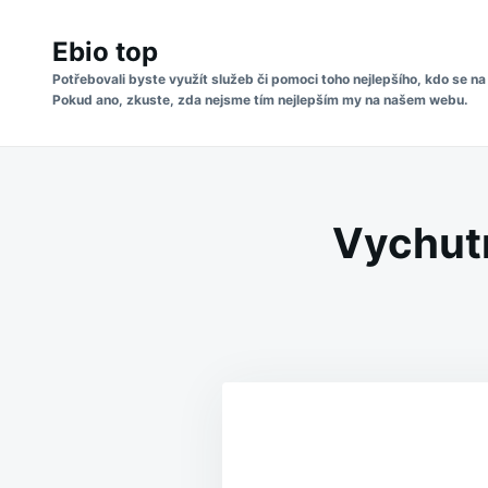
Skip
Search
to
Ebio top
for:
content
Potřebovali byste využít služeb či pomoci toho nejlepšího, kdo se na
Pokud ano, zkuste, zda nejsme tím nejlepším my na našem webu.
Vychutn