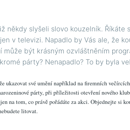
již někdy slyšeli slovo kouzelník. Říkáte s
jen v televizi. Napadlo by Vás ale, že k
í může být krásným ozvláštněním prog
kromé párty? Nenapadlo? To by byla vel
e ukazovat své umění například na firemních večírcích
arozeninové párty, při příležitosti otevření nového kl
 jen na tom, co právě pořádáte za akci. Objednejte si k
nebudete litovat.