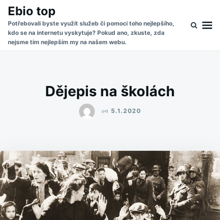
Skip
Search
Ebio top
to
for:
Potřebovali byste využít služeb či pomoci toho nejlepšího,
kdo se na internetu vyskytuje? Pokud ano, zkuste, zda
content
nejsme tím nejlepším my na našem webu.
Dějepis na školách
on
5.1.2020