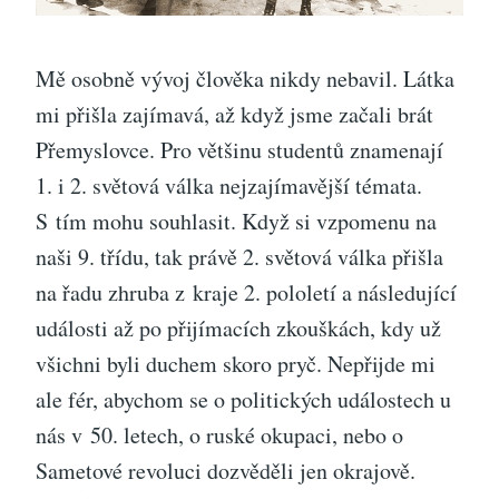
Mě osobně vývoj člověka nikdy nebavil. Látka
mi přišla zajímavá, až když jsme začali brát
Přemyslovce. Pro většinu studentů znamenají
1. i 2. světová válka nejzajímavější témata.
S tím mohu souhlasit. Když si vzpomenu na
naši 9. třídu, tak právě 2. světová válka přišla
na řadu zhruba z kraje 2. pololetí a následující
události až po přijímacích zkouškách, kdy už
všichni byli duchem skoro pryč. Nepřijde mi
ale fér, abychom se o politických událostech u
nás v 50. letech, o ruské okupaci, nebo o
Sametové revoluci dozvěděli jen okrajově.