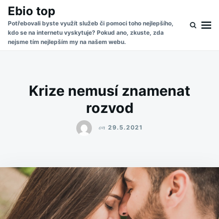
Skip
Search
Ebio top
to
for:
Potřebovali byste využít služeb či pomoci toho nejlepšího,
kdo se na internetu vyskytuje? Pokud ano, zkuste, zda
content
nejsme tím nejlepším my na našem webu.
Krize nemusí znamenat
rozvod
on
29.5.2021