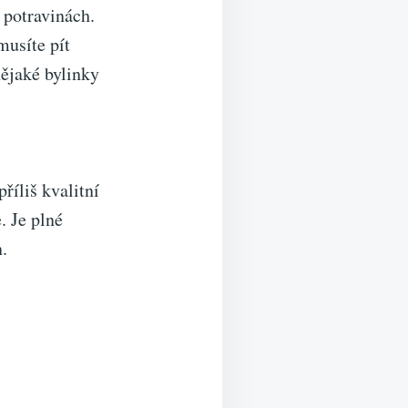
 potravinách.
musíte pít
nějaké bylinky
říliš kvalitní
. Je plné
.