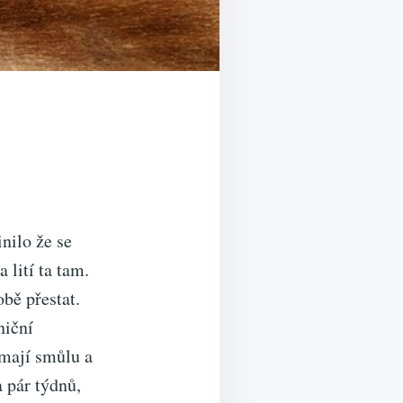
inilo že se
 lití ta tam.
bě přestat.
niční
 mají smůlu a
a pár týdnů,