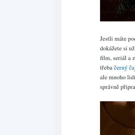
Jestli máte po
dokážete si už
film, seriál 
třeba
černý ča
ale mnoho lidí
správně připra