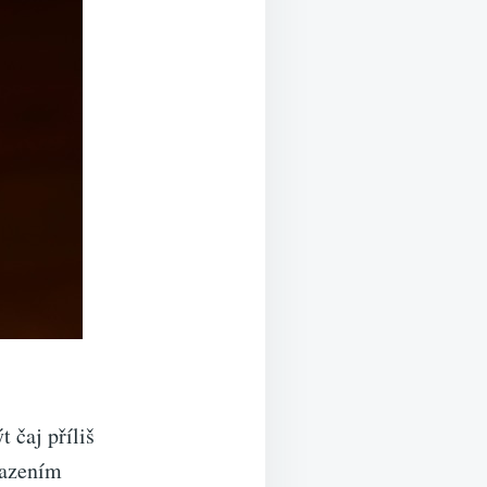
 čaj příliš
slazením