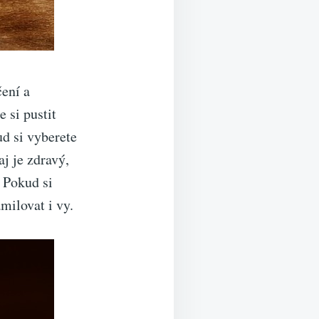
čení a
 si pustit
d si vyberete
aj je zdravý,
. Pokud si
amilovat i vy.