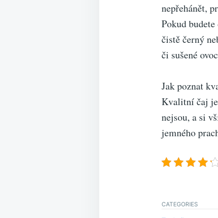
nepřehánět, pr
Pokud budete č
čistě černý ne
či sušené ovoc
Jak poznat kva
Kvalitní čaj j
nejsou, a si v
jemného prachu
CATEGORIES