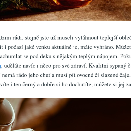
dzim rádi, stejně jste už museli vytáhnout teplejší oble
ít i počasí jaké venku aktuálně je, máte vyhráno. Můžete
a zachumlat se pod deku s nějakým teplým nápojem. Poku
j
, uděláte navíc i něco pro své zdraví. Kvalitní sypaný č
 nemá rádo jeho chuť a musí pít ovocné či slazené čaje
víte i ten černý a dobře si ho dochutíte, můžete si jej z