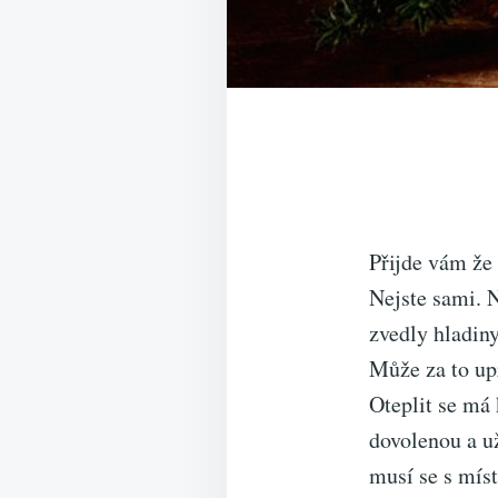
Přijde vám že 
Nejste sami. N
zvedly hladiny
Může za to upr
Oteplit se má 
dovolenou a už
musí se s míst