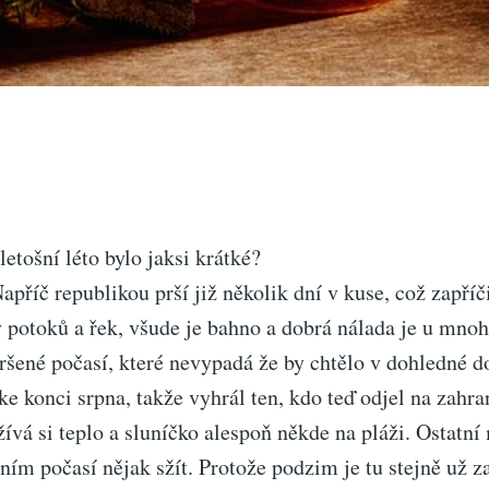
letošní léto bylo jaksi krátké?
apříč republikou prší již několik dní v kuse, což zapříč
 potoků a řek, všude je bahno a dobrá nálada je u mnoha
šené počasí, které nevypadá že by chtělo v dohledné do
ke konci srpna, takže vyhrál ten, kdo teď odjel na zahra
ívá si teplo a sluníčko alespoň někde na pláži. Ostatní
ním počasí nějak sžít. Protože podzim je tu stejně už z