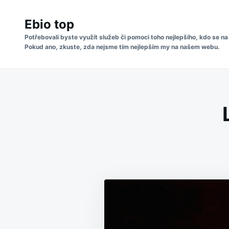
Skip
Search
to
Ebio top
for:
content
Potřebovali byste využít služeb či pomoci toho nejlepšího, kdo se na
Pokud ano, zkuste, zda nejsme tím nejlepším my na našem webu.