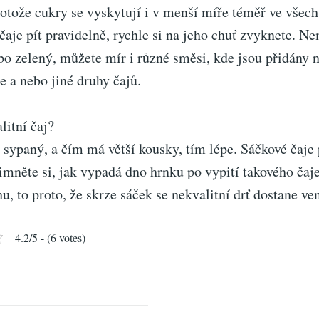
otože cukry se vyskytují i v menší míře téměř ve všech
aje pít pravidelně, rychle si na jeho chuť zvyknete. Ne
bo zelený, můžete mír i různé směsi, kde jsou přidány 
e a nebo jiné druhy čajů.
litní čaj?
e sypaný, a čím má větší kousky, tím lépe. Sáčkové čaje p
šimněte si, jak vypadá dno hrnku po vypití takového čaje
, to proto, že skrze sáček se nekvalitní drť dostane ven
4.2/5 - (6 votes)