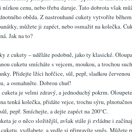
 nízkou cenu, nebo třeba daruje. Tato dobrota však můž
dnotného oběda. Z nastrouhané cukety vytvoříte během
anátky, můžete ji zapéct, nebo osmažit na kolečka. Cuk
ná. Jak na to?
y z cukety – uděláte podobně, jako ty klasické. Oloup
anou cuketu smícháte s vejcem, moukou, a trochou such
anky. Přidejte lžíci hořčice, sůl, pepř, sladkou červenou
u, a osmahněte. Dobrou chuť!
 cuketa je velmi zdravý, a jednoduchý pokrm. Oloupete
 na tenká kolečka, přidáte vejce, trochu sýru, plnotučn
sůl, pepř. Smíchejte, a dejte zapéct na 200°C.
keta je o něco složitější, avšak stále ji zvládne i začína
cuketu, vydlabete, a vedle si připravíte směs. Můžete 