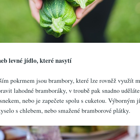
b levné jídlo, které nasytí
ším pokrmem jsou brambory, které lze rovněž využít 
pravit lahodné bramboráky, v troubě pak snadno udělát
snekem, nebo je zapečete spolu s cuketou. Výborným j
yselo s chlebem, nebo smažené bramborové plátky.