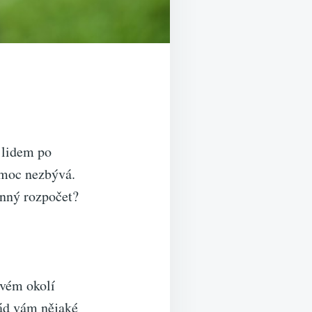
 lidem po
o moc nezbývá.
dinný rozpočet?
svém okolí
rád vám nějaké