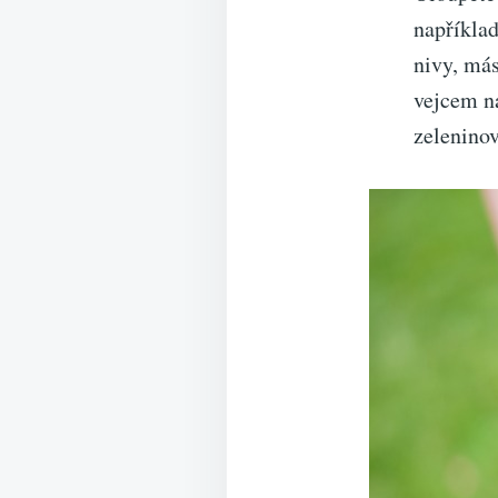
například
nivy, más
vejcem n
zelenino