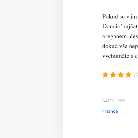
Pokud se vám p
Domácí rajčata
oreganem, čes
dokud vše nepu
vychutnáte s 
CATEGORIES
Finance