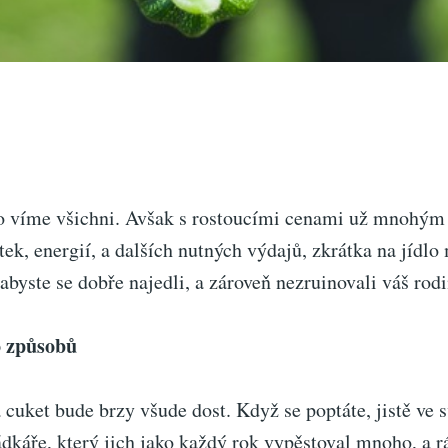
 to víme všichni. Avšak s rostoucími cenami už mnohým
tek, energií, a dalších nutných výdajů, zkrátka na jídl
 abyste se dobře najedli, a zároveň nezruinovali váš ro
o způsobů
 a cuket bude brzy všude dost. Když se poptáte, jistě ve 
ádkáře, který jich jako každý rok vypěstoval mnoho, a 