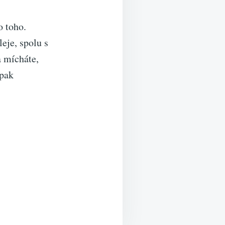
o toho.
eje, spolu s
a mícháte,
 pak