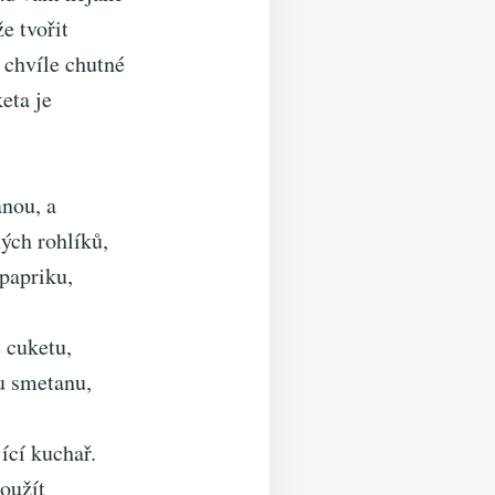
e tvořit
 chvíle chutné
eta je
anou, a
ých rohlíků,
 papriku,
 cuketu,
ou smetanu,
jící kuchař.
použít