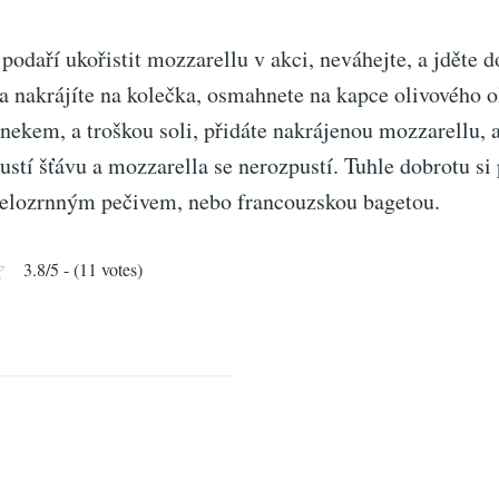
odaří ukořistit mozzarellu v akci, neváhejte, a jděte d
 nakrájíte na kolečka, osmahnete na kapce olivového ol
nekem, a troškou soli, přidáte nakrájenou mozzarellu, 
stí šťávu a mozzarella se nerozpustí. Tuhle dobrotu si
celozrnným pečivem, nebo francouzskou bagetou.
3.8/5 - (11 votes)