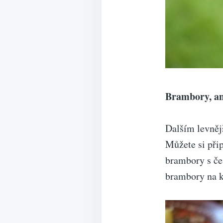
Brambory, ane
Dalším levněj
Můžete si při
brambory s če
brambory na k