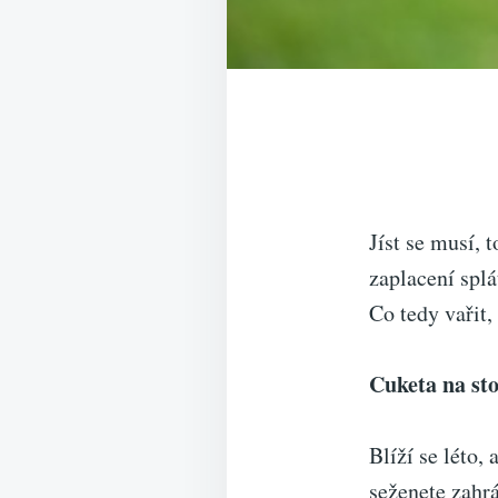
Jíst se musí,
zaplacení splá
Co tedy vařit,
Cuketa na st
Blíží se léto,
seženete zahr