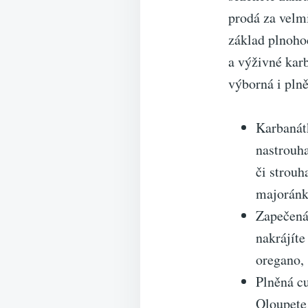
prodá za velmi
základ plnoho
a výživné karb
výborná i plně
Karbanátk
nastrouh
či strouh
majoránk
Zapečená
nakrájíte
oregano, 
Plněná cu
Oloupete 