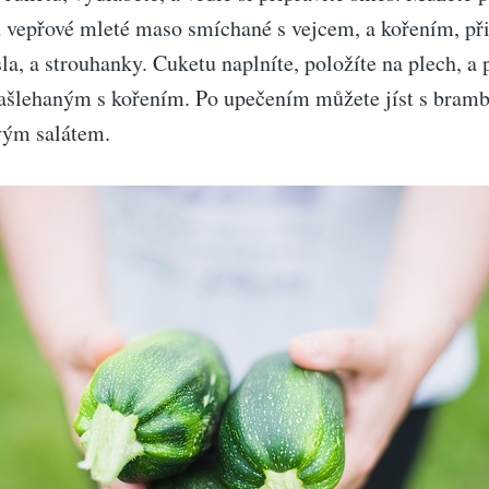
 vepřové mleté maso smíchané s vejcem, a kořením, při
la, a strouhanky. Cuketu naplníte, položíte na plech, a 
ašlehaným s kořením. Po upečením můžete jíst s bram
vým salátem.