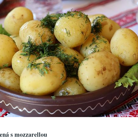
ená s mozzarellou