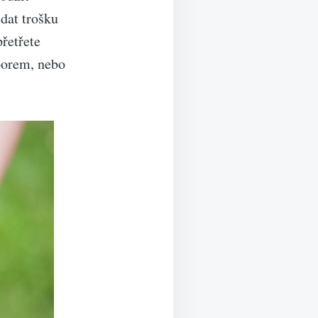
dat trošku
přetřete
borem, nebo