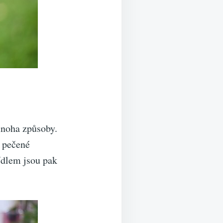
mnoha způsoby.
e pečené
ídlem jsou pak