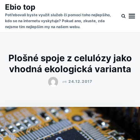
Skip
Search
Ebio top
to
for:
Potřebovali byste využít služeb či pomoci toho nejlepšího,
kdo se na internetu vyskytuje? Pokud ano, zkuste, zda
content
nejsme tím nejlepším my na našem webu.
Plošné spoje z celulózy jako
vhodná ekologická varianta
on
24.12.2017