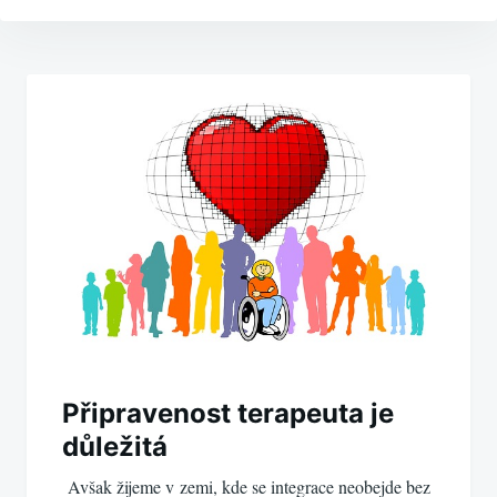
Navigace
pro
příspěvek
Připravenost terapeuta je
důležitá
Avšak žijeme v zemi, kde se integrace neobejde bez