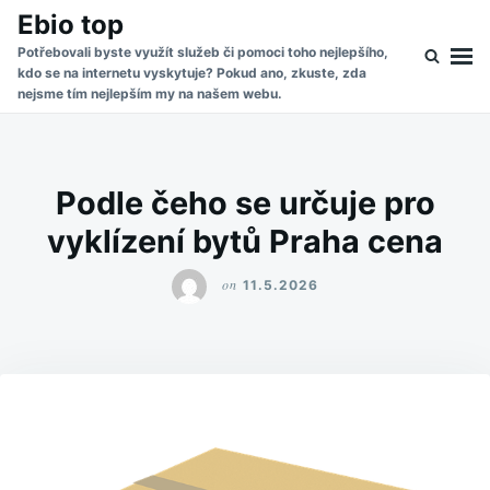
Skip
Search
Ebio top
to
for:
Potřebovali byste využít služeb či pomoci toho nejlepšího,
kdo se na internetu vyskytuje? Pokud ano, zkuste, zda
content
nejsme tím nejlepším my na našem webu.
Podle čeho se určuje pro
vyklízení bytů Praha cena
on
11.5.2026