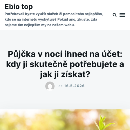
Skip
Search
Ebio top
to
for:
Potřebovali byste využít služeb či pomoci toho nejlepšího,
kdo se na internetu vyskytuje? Pokud ano, zkuste, zda
content
nejsme tím nejlepším my na našem webu.
Půjčka v noci ihned na účet:
kdy ji skutečně potřebujete a
jak ji získat?
on
16.5.2026