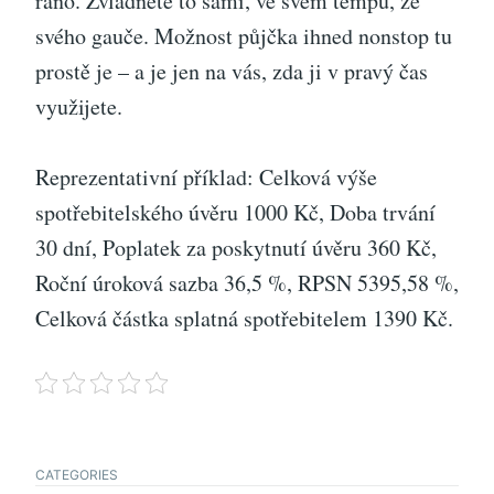
ráno. Zvládnete to sami, ve svém tempu, ze
svého gauče. Možnost půjčka ihned nonstop tu
prostě je – a je jen na vás, zda ji v pravý čas
využijete.
Reprezentativní příklad: Celková výše
spotřebitelského úvěru 1000 Kč, Doba trvání
30 dní, Poplatek za poskytnutí úvěru 360 Kč,
Roční úroková sazba 36,5 %, RPSN 5395,58 %,
Celková částka splatná spotřebitelem 1390 Kč.
CATEGORIES