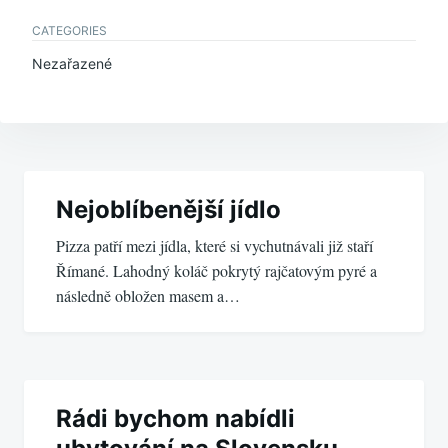
CATEGORIES
Nezařazené
Navigace
pro
Nejoblíbenější jídlo
Pizza patří mezi jídla, které si vychutnávali již staří
příspěvek
Římané. Lahodný koláč pokrytý rajčatovým pyré a
následně obložen masem a…
Rádi bychom nabídli