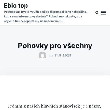
Skip
Search
Ebio top
to
for:
Potřebovali byste využít služeb či pomoci toho nejlepšího,
kdo se na internetu vyskytuje? Pokud ano, zkuste, zda
content
nejsme tím nejlepším my na našem webu.
Pohovky pro všechny
on
11.5.2025
Jedním z našich hlavních stanovisek je i názor,