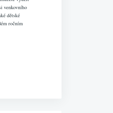
 si venkovního
aké dětské
aždém ročním