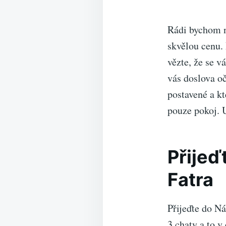
Rádi bychom n
skvělou cenu.
vězte, že se 
vás doslova o
postavené a k
pouze pokoj. 
Přijeď
Fatra
Přijeďte do Ná
3 chaty a to v