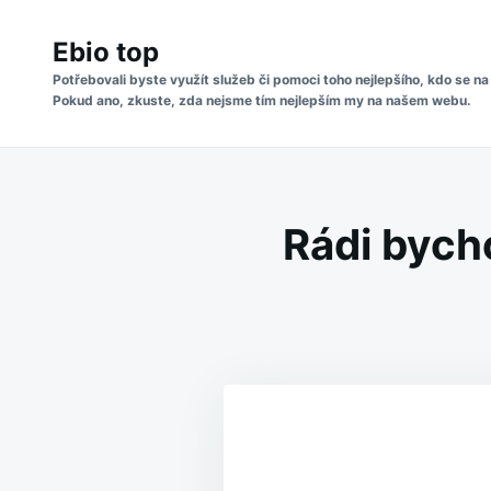
Skip
Search
to
Ebio top
for:
content
Potřebovali byste využít služeb či pomoci toho nejlepšího, kdo se na
Pokud ano, zkuste, zda nejsme tím nejlepším my na našem webu.
Rádi bych