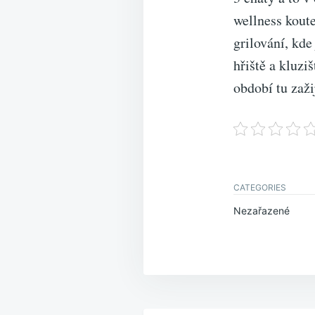
wellness koute
grilování, kde
hřiště a kluzi
období tu zaži
CATEGORIES
Nezařazené
Navigace