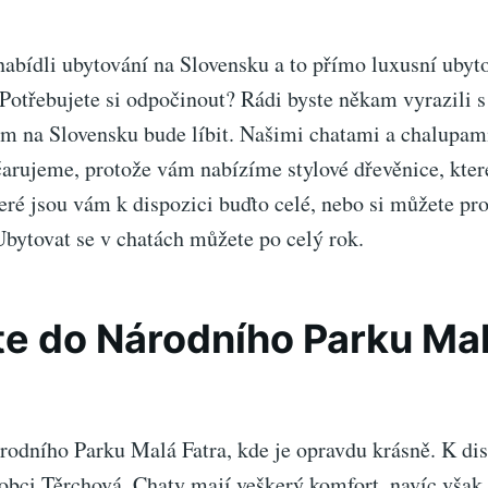
abídli ubytování na Slovensku a to přímo luxusní ubyto
 Potřebujete si odpočinout? Rádi byste někam vyrazili 
vám na Slovensku bude líbit. Našimi
chatami a chalupam
čarujeme, protože vám nabízíme stylové dřevěnice, kter
teré jsou vám k dispozici buďto celé, nebo si můžete p
Ubytovat se v chatách můžete po celý rok.
te do Národního Parku Ma
rodního Parku Malá Fatra, kde je opravdu krásně. K dis
 obci Těrchová. Chaty mají veškerý komfort, navíc však