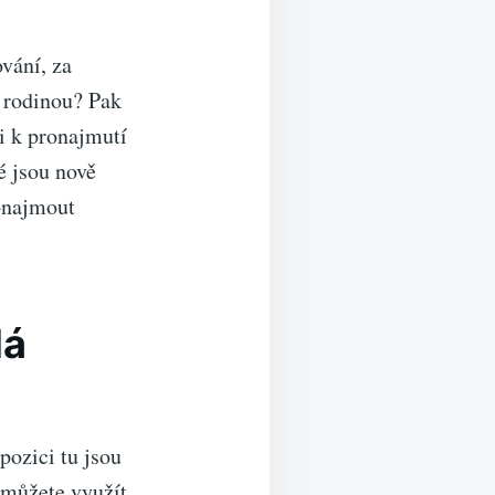
vání, za
s rodinou? Pak
i k pronajmutí
é jsou nově
ronajmout
lá
pozici tu jsou
 můžete využít