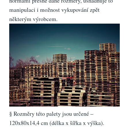
normami přesně dané rozměry, usnadňuje to
manipulaci i možnost vykupování zpět
některým výrobcem.
§ Rozměry této palety jsou určené –
120x80x14,4 cm (délka x šířka x výška).