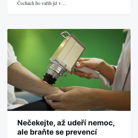
Čechách ho vařili již v…
Nečekejte, až udeří nemoc,
ale braňte se prevencí