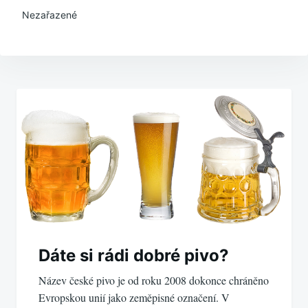
Nezařazené
Navigace
pro
příspěvek
Dáte si rádi dobré pivo?
Název české pivo je od roku 2008 dokonce chráněno
Evropskou unií jako zeměpisné označení. V