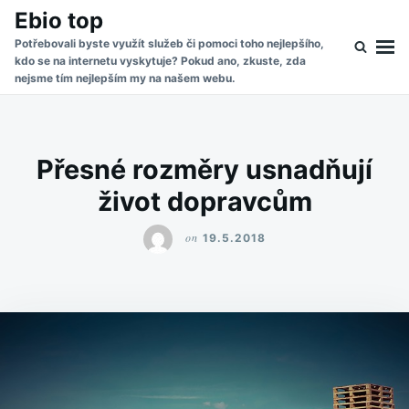
Skip
Search
Ebio top
to
for:
Potřebovali byste využít služeb či pomoci toho nejlepšího,
kdo se na internetu vyskytuje? Pokud ano, zkuste, zda
content
nejsme tím nejlepším my na našem webu.
Přesné rozměry usnadňují
život dopravcům
on
19.5.2018