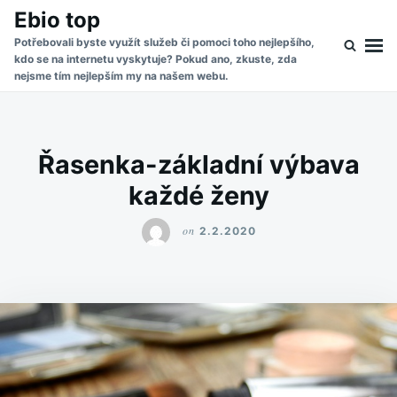
Skip
Search
Ebio top
to
for:
Potřebovali byste využít služeb či pomoci toho nejlepšího,
kdo se na internetu vyskytuje? Pokud ano, zkuste, zda
content
nejsme tím nejlepším my na našem webu.
Řasenka-základní výbava
každé ženy
on
2.2.2020