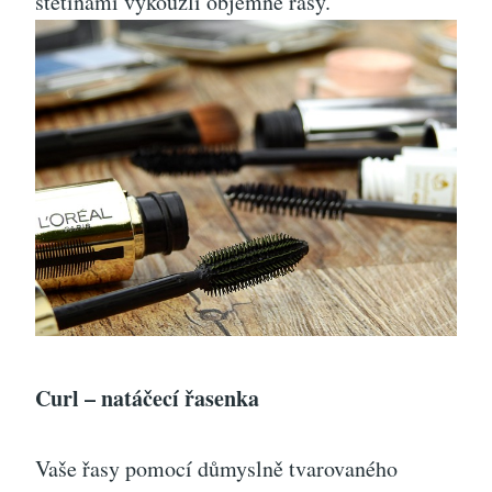
štětinami vykouzlí objemné řasy.
Curl – natáčecí řasenka
Vaše řasy pomocí důmyslně tvarovaného