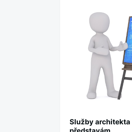
příspěvek
Služby architekta
představám