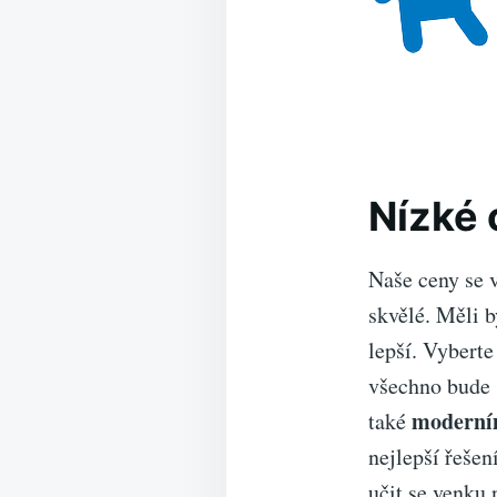
Nízké 
Naše ceny se 
skvělé. Měli b
lepší. Vyberte
všechno bude s
moderní
také
nejlepší řešen
učit se venku 