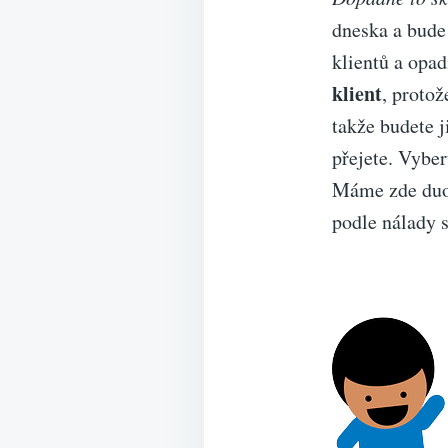
dneska a bude
klientů a opad
klient
, proto
takže budete j
přejete. Vyber
Máme zde duo 
podle nálady s