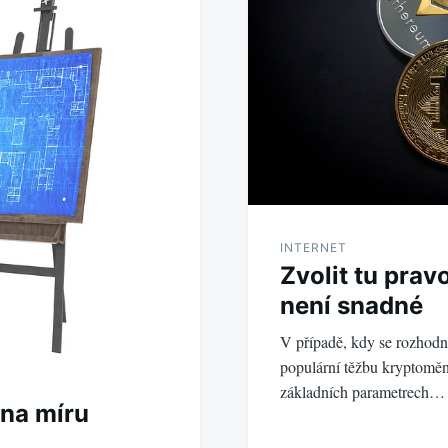
INTERNET
Zvolit tu pra
není snadné
V případě, kdy se rozhodne
populární těžbu kryptoměn,
základních parametrech…
 na míru