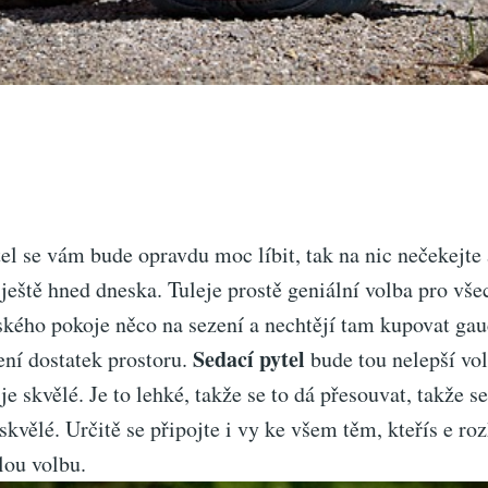
el se vám bude opravdu moc líbit, tak na nic nečekejte 
ještě hned dneska. Tuleje prostě geniální volba pro všec
tského pokoje něco na sezení a nechtějí tam kupovat ga
Sedací pytel
ení dostatek prostoru.
bude tou nelepší vo
je skvělé. Je to lehké, takže se to dá přesouvat, takže s
kvělé. Určitě se připojte i vy ke všem těm, kteřís e ro
lou volbu.