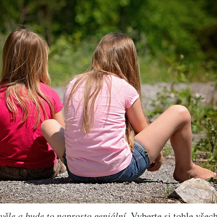
věle a bude to naprosto geniální
. Vyberte si tohle všec