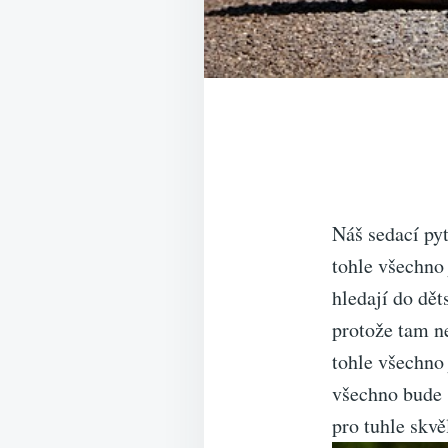
Náš sedací pyt
tohle všechno 
hledají do dě
protože tam n
tohle všechno 
všechno bude s
pro tuhle skvě