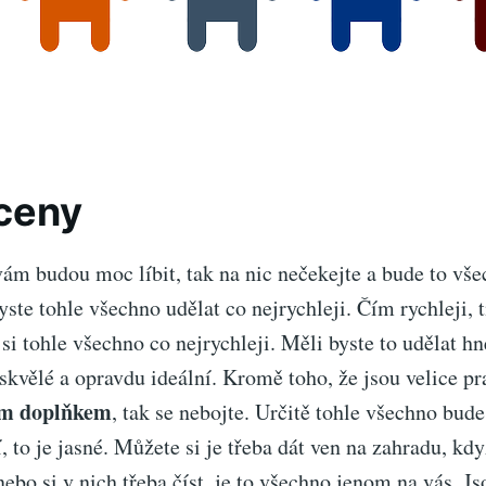
ceny
vám budou moc líbit, tak na nic nečekejte a bude to vš
yste tohle všechno udělat co nejrychleji. Čím rychleji, 
 si tohle všechno co nejrychleji. Měli byste to udělat h
kvělé a opravdu ideální. Kromě toho, že jsou velice pr
m doplňkem
, tak se nebojte. Určitě tohle všechno bude
í, to je jasné. Můžete si je třeba dát ven na zahradu, kd
nebo si v nich třeba číst, je to všechno jenom na vás. Js