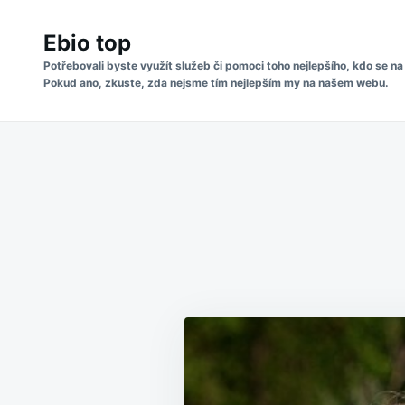
Skip
Search
to
Ebio top
for:
content
Potřebovali byste využít služeb či pomoci toho nejlepšího, kdo se na
Pokud ano, zkuste, zda nejsme tím nejlepším my na našem webu.