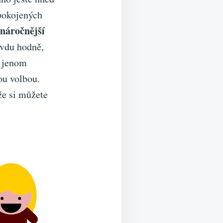
pokojených
náročnější
avdu hodně,
i jenom
ou volbou.
že si můžete