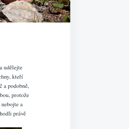
a udělejte
hny, kteří
uč a podobně,
lbou, protože
e nebojte a
zhodli právě