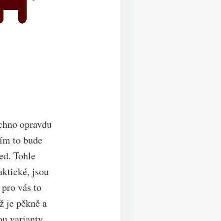
echno opravdu
tím to bude
ned. Tohle
aktické, jsou
 pro vás to
yž je pěkně a
ou varianty