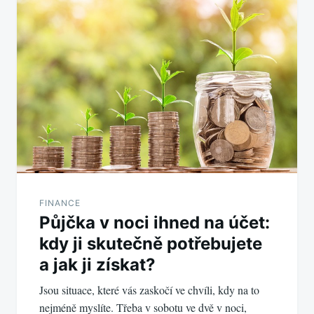
pro
příspěvek
FINANCE
Půjčka v noci ihned na účet:
kdy ji skutečně potřebujete
a jak ji získat?
Jsou situace, které vás zaskočí ve chvíli, kdy na to
nejméně myslíte. Třeba v sobotu ve dvě v noci,