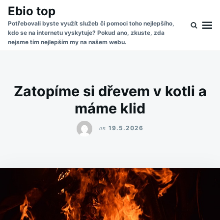
Skip
Search
Ebio top
to
for:
Potřebovali byste využít služeb či pomoci toho nejlepšího,
kdo se na internetu vyskytuje? Pokud ano, zkuste, zda
content
nejsme tím nejlepším my na našem webu.
Zatopíme si dřevem v kotli a
máme klid
on
19.5.2026