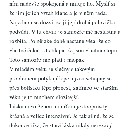
ním nadevše spokojená a miluje ho. Myslí si,
že jim jejich vztah klape a je v něm ráda.
Najednou se dozví, že ji její drahá polovička
podvádí. V tu chvíli je samozřejmě nešťastná a
rozbitá. Po nějaké době nastane věta, že co
vlastně čekat od chlapa, že jsou všichni stejní.
Toto samozřejmě platí i naopak.
V mladém věku se slečny s takovým
problémem potýkají lépe a jsou schopny se
přes bolístku lépe přenést, zatímco ve starším
věku je to mnohem složitější.
Láska mezi ženou a mužem je doopravdy
krásná a velice intenzivní. Je tak silná, že se
dokonce říká, že stará láska nikdy nerezavý –