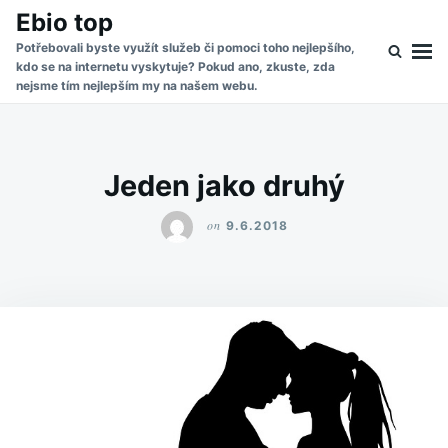
Skip
Search
Ebio top
to
for:
Potřebovali byste využít služeb či pomoci toho nejlepšího,
kdo se na internetu vyskytuje? Pokud ano, zkuste, zda
content
nejsme tím nejlepším my na našem webu.
Jeden jako druhý
on
9.6.2018