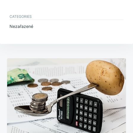
CATEGORIES
Nezařazené
Navigace
pro
příspěvek