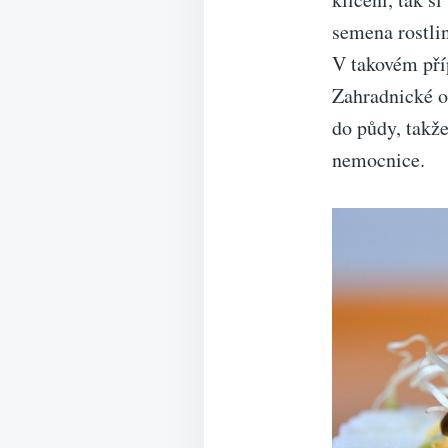
semena rostlin
V takovém příp
Zahradnické o
do půdy, takž
nemocnice.