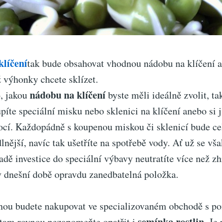
klíčení
tak bude obsahovat vhodnou nádobu na klíčení 
hž výhonky chcete sklízet.
nádobu na klíčení
o, jakou
byste měli ideálně zvolit, ta
upíte speciální misku nebo sklenici na klíčení anebo si j
í. Každopádně s koupenou miskou či sklenicí bude cel
lnější, navíc tak ušetříte na spotřebě vody. Ať už se vš
padě investice do speciální výbavy neutratíte více než zh
 v dnešní době opravdu zanedbatelná položka.
nou budete nakupovat ve specializovaném obchodě s 
semínka rostlin
i tam rovnou nezapomeňte opatřit i
. Je