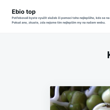
Skip
Search
to
Ebio top
for:
content
Potřebovali byste využít služeb či pomoci toho nejlepšího, kdo se na
Pokud ano, zkuste, zda nejsme tím nejlepším my na našem webu.