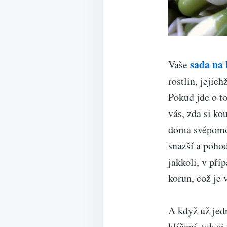
sada na 
Vaše
rostlin, jejic
Pokud jde o t
vás, zda si ko
doma svépomoc
snazší a pohod
jakkoli, v pří
korun, což je
A když už jed
klíčení, tak s