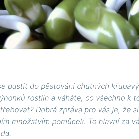
se pustit do pěstování chutných křupav
ýhonků rostlin a váháte, co všechno k 
řebovat? Dobrá zpráva pro vás je, že si
ním množstvím pomůcek. To hlavní za vá
oda.