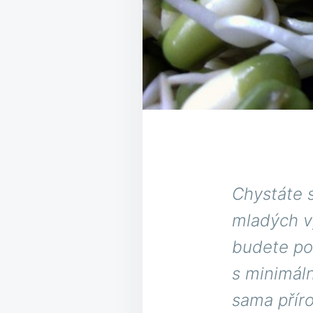
Chystáte 
mladých v
budete pot
s minimál
sama přír