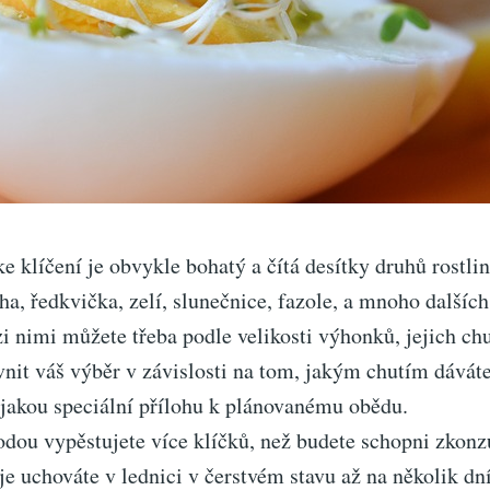
 klíčení je obvykle bohatý a čítá desítky druhů rostlin,
cha, ředkvička, zelí, slunečnice, fazole, a mnoho dalšíc
i nimi můžete třeba podle velikosti výhonků, jejich chu
nit váš výběr v závislosti na tom, jakým chutím dáváte
ějakou speciální přílohu k plánovanému obědu.
odou vypěstujete více klíčků, než budete schopni zkonz
 je uchováte v lednici v čerstvém stavu až na několik dní