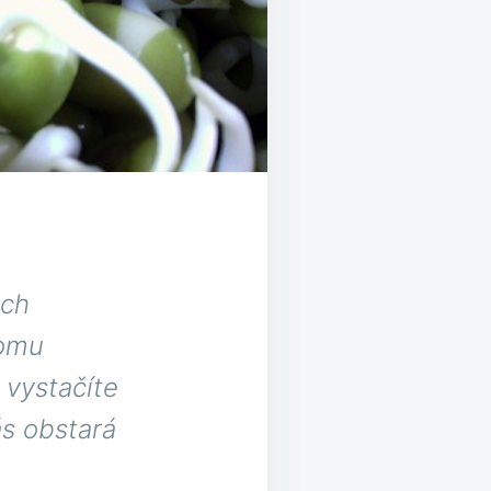
ých
tomu
 vystačíte
s obstará