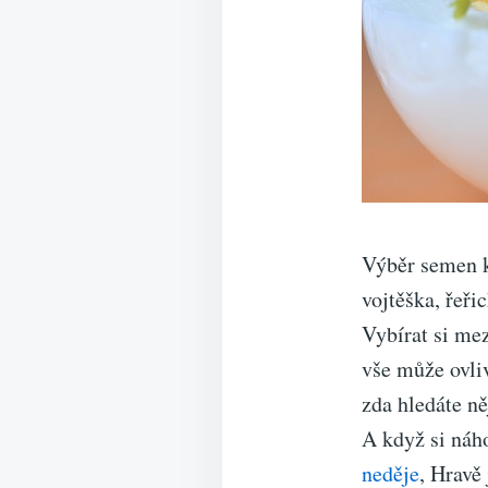
Výběr semen ke
vojtěška, řeři
Vybírat si mez
vše může ovliv
zda hledáte n
A když si náh
neděje
, Hravě