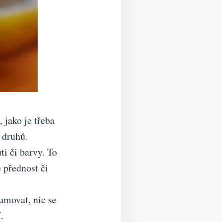
 jako je třeba
h druhů.
ti či barvy. To
 přednost či
umovat, nic se
.