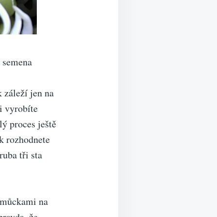
a semena
k záleží jen na
i vyrobíte
ý proces ještě
ak rozhodnete
ruba tři sta
pomůckami na
 pravda, že