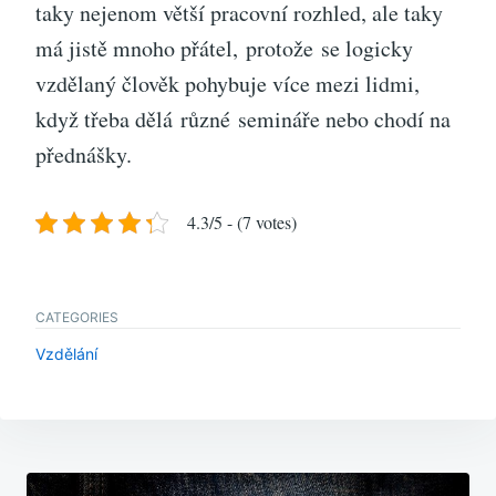
taky nejenom větší pracovní rozhled, ale taky
má jistě mnoho přátel, protože se logicky
vzdělaný člověk pohybuje více mezi lidmi,
když třeba dělá různé semináře nebo chodí na
přednášky.
4.3/5 - (7 votes)
CATEGORIES
Vzdělání
Navigace