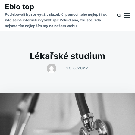
Skip
Search
Ebio top
to
for:
Potřebovali byste využít služeb či pomoci toho nejlepšího,
kdo se na internetu vyskytuje? Pokud ano, zkuste, zda
content
nejsme tím nejlepším my na našem webu.
Lékařské studium
on
23.8.2022