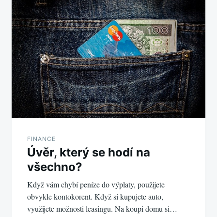
pro
příspěvek
FINANCE
Úvěr, který se hodí na
všechno?
Když vám chybí peníze do výplaty, použijete
obvykle kontokorent. Když si kupujete auto,
využijete možnosti leasingu. Na koupi domu si…