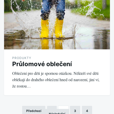
PRODUKTY
Průlomové oblečení
Oblečení pro děti je spornou otázkou. Někteří své děti
oblékají do drahého oblečení hned od narození, jiní ví,
že rostou…
Předchozí
1
2
3
4
Stránkování
Následující